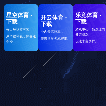
系统化训练是提升乒乓球竞技水平的重要基础。首
力和目标进行调整，包括技术动作、体能训练和心
侧重于基本击球动作和站位，而对于高水平选手，
其次，在日常训练中要注重科学的方法，例如使用
不足之处，加以改善。同时，引入数据统计工具，
映进步情况，也为下一阶段的提升指明方向。
最后，还要定期参加友谊赛或小型比赛，通过实战
感，同时也能够发现平时训练未曾注意的问题。这
2、心理素质培养
良好的心理素质是运动员在比赛中取得佳绩的重要
先，应通过冥想、深呼吸等方式来缓解赛前紧张情
我暗示的方法，提高自信心，比如在镜子前不断鼓
其次，要学会控制情绪。在比赛过程中，如果出现
到下一分上。这需要经过长期锻炼才能做到，因此
突发状况的能力。
最后，与队友或教练进行沟通也是心理素质培养的