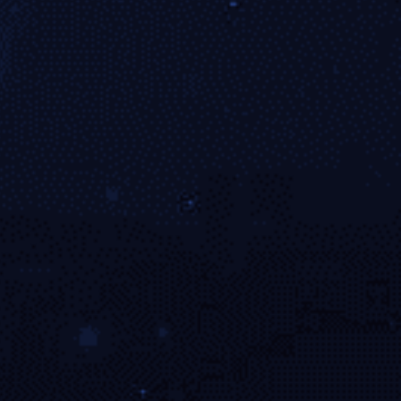
导航
网站地图
介绍
DB旗舰
SiteMap
的综合信
产品专区
产品信息
公司动态
技术创
服务类型
保障。
加入
DB旗舰官方网站
理念与
质、高性
最新活动
息。