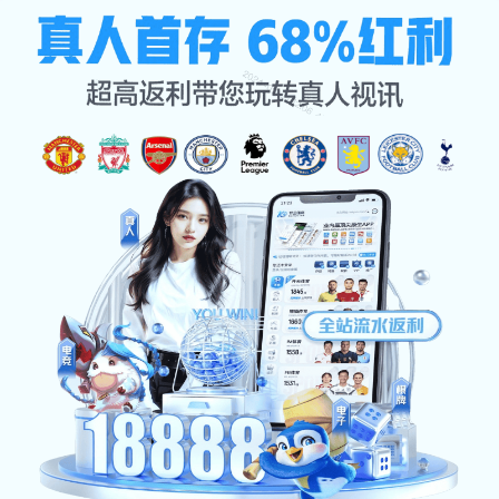
产品专区
首页
产品专区