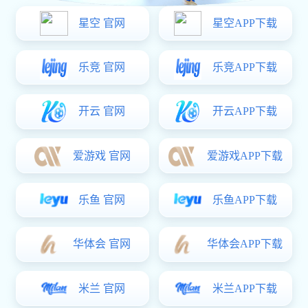
那不勒斯狂胜热刺6比2战术
解析揭示惨败真因
2026-02-12
1
分享
在最近的一场比赛中，那不勒斯以6比2的优势狂胜热刺，这
场比赛不仅让球迷兴奋不已，也引发了对双方战术的深入分
析。本文将从战术布置、球员表现、防守漏洞和心理因素四
个方面，详细探讨这场比赛的惨败真因。首先，从战术层面
来看，那不勒斯展现出了极其高效的进攻策略，而热刺则在
防守上存在明显短板；其次，个别球员的出色发挥为那不勒
斯提供了强有力的支持，相对而言，热刺则显得乏力；再