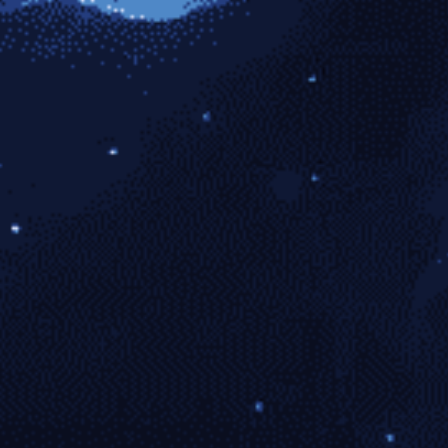
竞争环境下，各队之间不仅要拼技术，更要拼心理
发展，同时也为每个参与者提供无限可能性，不论
最大化。
The end of the match also implies that the upcomin
strategic planning for clubs. They must analyze th
decisions to strengthen their squads. Thus, we can 
reshape the landscape of European football.
上一篇