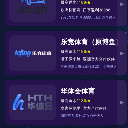
英超激战皇马在补时逆
2026-03-01
1
在最新的英超激战中，皇家马德里以惊人的表现，
示了皇马强大的实力，还引发了关于转会市场的广
来转会策略的影响，以及可能涉及的球员交易。本
赛季的影响四个方面进行详细分析，以期为读者呈
1、比赛本身的精彩瞬间
本场比赛在气氛紧张的情况下展开，两队均展现出
攻，但始终未能改写比分。那不勒斯凭借扎实的防
进入下半场后，局势发生变化，皇马逐渐找回状态
那不勒斯依旧顽强抵抗，并利用定位球机会打破僵