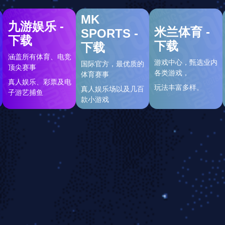
。在时间所剩无几之际，他们通过一次快速反击和精妙配合
不仅点燃了球迷们的激情，也为接下来的转会市场增添了诸多
为球队奠定了胜利基础。其中，皇马队长凭借其卓越领导能
大贡献，更是在关键时刻送出助攻，为逆转立下赫赫战功。
前锋在比赛中屡次撕裂皇马防线，他灵活机动的跑位和精准
重要人物，其潜力引起了众多豪门关注。
球员进行了评估，有专家甚至指出，这些优秀表现可能会促
也进一步激化了关于转会市场的话题。
讨论可能出现的人才流动。首先是对于那不勒斯年轻前锋的
新星，加固自己的攻击线。此外，一些老将也因为在此役中
备受瞩目。特别是在补时阶段所展现出的团队默契，使得外