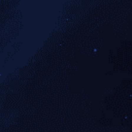
素质与临场应变能力。这种竞技精神必然将推动整个联赛的
是球队还是个人选手，都需抓住这样的机遇，实现自我价值
g transfer window will be one of intense negotiations and
eir performance, identify weaknesses, and make thoughtful
expect a summer filled with exciting transfers that could
下一篇