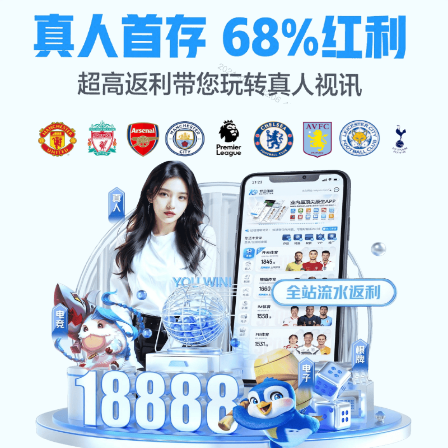
产品专区
首页
产品专区