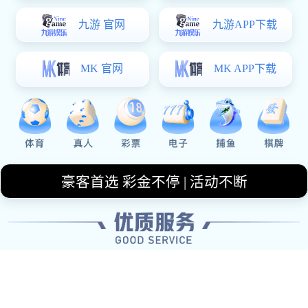
面地了解此次德甲精彩对决的意义与价值。
1、赛前分析与期待
在本场比赛开始之前，曼城和利物浦都是本赛季德甲联赛中
的强队，双方都渴望通过这场较量巩固自己的排名。曼城作
为上届冠军，其阵容深度和技战术水平无疑是顶尖的，而利
物浦则凭借其极富攻击性的打法同样不容小觑。在赛前，两
队教练都表达了对胜利的渴望，媒体也对此次交锋充满期
待，认为这将是一场难分高下的较量。
此外，两队近期状态也备受关注。曼城在过去几轮中表现稳
定，而利物浦则凭借出色的逆转能力让人印象深刻。这种状
态上的碰撞，使得双方都希望能够通过这场比赛来进一步证
明自己在联赛中的实力，提升球队信心。
面对这样的背景，本场比赛吸引了众多球迷到现场观战，无
论是主客队的支持者还是中立球迷，都希望能亲眼目睹这样
一场巅峰对决。尤其是在社交媒体上，关于这场比赛的话题
热度持续升温，各种预测和讨论层出不穷。