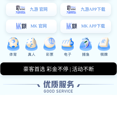
1、比赛过程回顾
本场比赛开局阶段，两队均以积极进攻为主，试图通过快速
传递和跑动来撕破对方防线。曼城在主场作战，球迷们的助
威声如雷贯耳，为球队注入了强大的信心。在第20分钟时，
曼城通过一次精妙配合打破僵局，进攻核心德布劳内接到队
友传球后冷静施射，将皮球送入网窝。这粒进球瞬间点燃了
现场气氛，也让曼城士气大增。
然而，利物浦并没有因此而气馁，他们迅速调整战术，加强
中场控制，希望能够扳平比分。经过几次有威胁的进攻尝试
后，在上半场结束前，萨拉赫利用个人技术，在禁区内制造
了一次点球机会，并顺利罚入，将比分扳平。这一反转让利
物浦看到了胜利的希望，也让曼城不得不重新审视局势。
下半场开始后，两队都显得更加谨慎，但比赛依旧充满火药
味。在第65分钟时，曼城通过一次反击再度取得领先，这次
由哈兰德完成，他在禁区内抓住机会，将皮球送入网底。此
后的时间里，两队都展开了疯狂拼抢，但最终曼城以2-1小胜