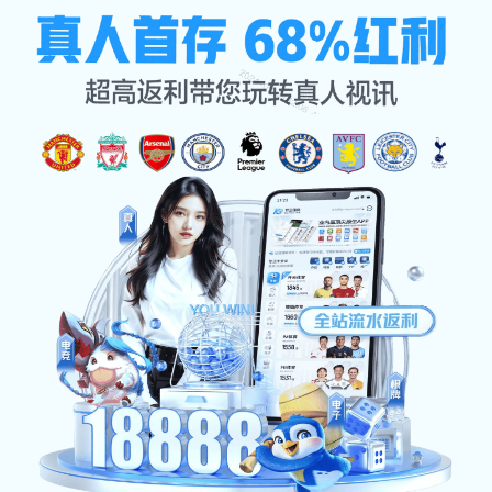
产品专区
首页
产品专区