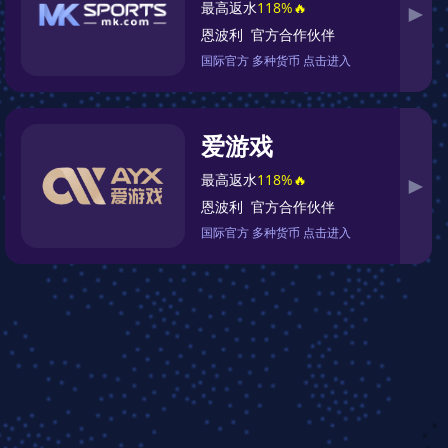
搜索
导航
介绍
DB旗舰