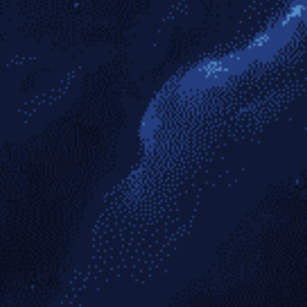
无论是从技战术角度还是从团队协作层面，都值得其他球队
色表现，不断冲击更高目标，为广大球迷奉献更多精彩赛
激烈较量，更是现代足球战术思想碰撞的一次缩影。从战术
响着整场比赛的发展及结果。这样的分析为我们提供了深入
仅是一项运动，更是一门艺术，与科学相结合的一项综合性
，提高技战术水平，让每一轮较量都充满悬念与激情。在这
多精彩瞬间！
下一篇