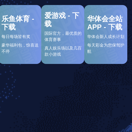
产品专区
公司动态
服务类型
加入
DB旗舰官方网站
推荐文章
足总杯精彩对决切尔西轻取那
不勒斯点球大战引发全场狂欢
2026-03-21