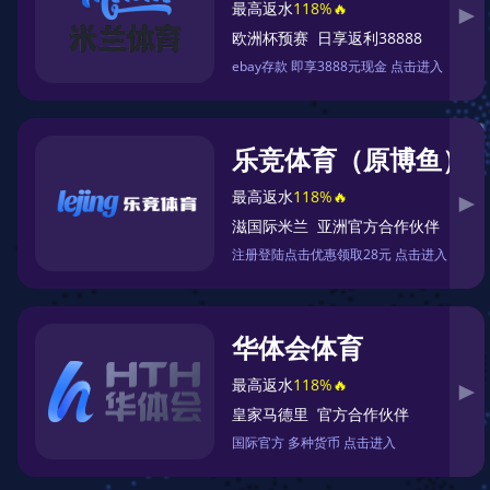
德甲精彩对决曼联与尤
引人深思
2026-01-02
1
在近期的德甲联赛中，曼联与尤文图斯展开了一场
多球迷的关注，更是成为战术分析的热议话题。双
使得比赛充满了悬念。在本篇文章中，我们将从四
比赛节奏控制以及未来展望。这些方面将帮助我们
的分析来提升球队的竞争力。
1、战术布置之争
在这场对决中，曼联与尤文图斯的战术布置成为焦点。