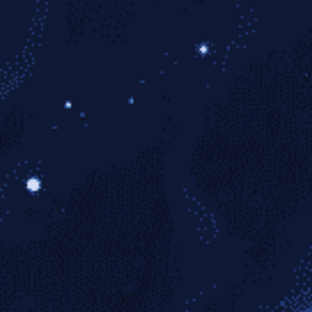
图通过快速传递和频繁跑动来加快比赛节奏，希望能够打乱
进攻并没有达到预期效果，反而导致其自身出现了一定程度
通过稳健传递来寻找机会。在多次缓慢推进后，他们成功撕
为实际射门次数。这种耐心和成熟度无疑是他们能够与实力
点，而这种差异也导致最终平局结果。尽管双方都有机会取
悬念迭起。
置上都还有进一步提升空间。对于曼联来说，他们需要更加
同时，在面对强敌时，应考虑调整自己的战略策略，以便应
予他们宝贵经验。在保留稳定性的基础上，需要不断尝试新
深度也是提升整体竞争力的重要环节，让更多优秀年轻人得