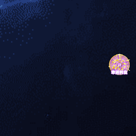
皇马友谊赛小胜巴萨逆转时刻
点燃全场激情赛后分析
2026-03-20
欧联杯精彩对决里昂5-1大胜
尤文图斯帽子戏法点燃全场激
情
2026-03-20
德甲精彩对决巴黎圣日耳曼大
胜拜仁引发全场狂欢与热议
2026-03-19
德甲激战莱比锡与曼城战平点
球大战成焦点数据分析引发热
议
2026-03-19
尤文图斯逆转莱比锡3-2绝杀