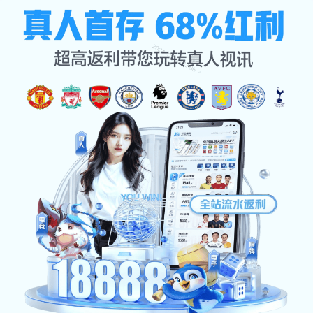
产品专区
首页
产品专区