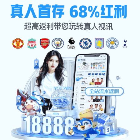
公司动态
首页
公司动态