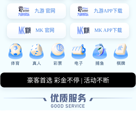
人心时刻。
1、比赛过程回顾
本场比赛自开场以来就充满了火药味，双方都不遗余力地展
开攻势。巴黎圣日耳曼凭借主场之利，在前半段便多次威胁
巴萨的球门，而巴萨则以其灵活的传控打法试图稳住阵脚。
随着时间的推移，比赛逐渐进入白热化阶段，两队互有攻
守，但始终无法打破僵局。
进入下半场后，巴萨加强了进攻力度，但面对巴黎坚固的防
线，他们屡屡受挫。在第75分钟左右，巴黎抓住机会率先取
得进球，这让主场观众瞬间沸腾。然而，仅仅过了几分钟，
巴萨就凭借一次任意球机会扳平了比分，再次将比赛带入到
悬念之中。
最终，在常规时间结束时，两队以1:1握手言和。为了争夺晋
级名额，他们不得不进入点球大战。点球大战之中，每一个
罚球都牵动着所有人的心弦，球队和球迷们共同经历了一番