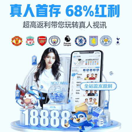
公司动态
首页
公司动态