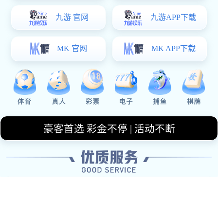
王杯之战进行深入探讨，以期为读者呈现一个全面而深刻的
赛事回顾。
1、比赛过程概述
这场备受瞩目的国王杯对决于最近的一个周末举行，托特纳
姆热刺迎来了来自意大利的大敌尤文图斯。比赛一开始，双
方就展现出强烈的竞争欲望，尤其是热刺在主场作战，更是
希望能够借助主场之利占据主动。
随着比赛进行，尤文图斯逐渐适应了节奏，并通过快速反击
给热刺造成了不小的压力。在上半场结束前，双方都曾有过
几次近乎得分的机会，但都未能转化为进球。观众们屏息以
待，希望看到更多精彩瞬间。
下半场开始后，两队都进行了人员调整，以求改变局面。然
而尽管创造了不少机会，但无论是热刺还是尤文图斯，都无
法突破对方守门员的防线。最终，两队以0-0握手言和，这样
的结果让广大球迷感到意外。