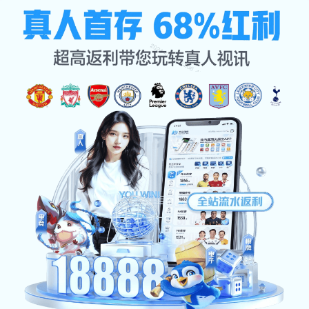
公司动态
首页
公司动态