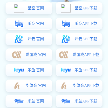
国王杯热刺与尤文图斯激战
成平局历史冷门引发全场热
议
2026-01-21
1
分享
在近期的国王杯比赛中，托特纳姆热刺与尤文图斯的对决成
为了球迷们热议的焦点。两支球队在赛场上展开了一场精彩
绝伦的较量，最终以平局收场，这一结果令许多专家和球迷
感到意外和震惊。这场比赛不仅展示了双方的实力，也引发
了关于战术、心理以及未来发展的诸多讨论。本文将从比赛
过程、战术分析、球员表现及后续影响四个方面，对这场国