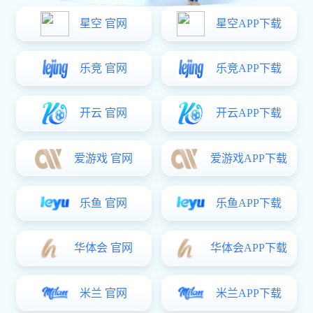
热刺逆袭皇马4-0晋级欧联杯
点球大战精彩瞬间回顾与十
大进球分析
2026-02-11
1
分享
在欧洲足球的舞台上，热刺与皇马的对决一直备受瞩目。近
日，热刺在欧联杯的关键战役中以4-0大胜皇马，成功晋级。
这场比赛不仅展现了热刺强大的竞技状态，也让球迷们见证
了一场精彩绝伦的点球大战。文章将从四个方面详细分析这
场逆袭：首先回顾比赛过程中的精彩瞬间，其次探讨球队战
术及球员表现，再者分析点球大战的关键时刻，最后总结十