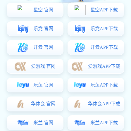
欧冠激战：AC米兰惊险逆转
尤文图斯争议判罚引发全场
热议
2025-11-17
1
分享
在本场欧冠四分之一决赛中，AC米兰与尤文图斯的激烈对抗
引发了广泛的关注和讨论。比赛过程中，AC米兰在落后的情
况下实现了惊险逆转，而一系列争议判罚则让全场观众和球
迷热议不已。本文将从比赛过程、关键球员表现、争议判罚
分析以及后续影响四个方面详细阐述这一场经典对决，探讨
其背后的深层次意义与影响。