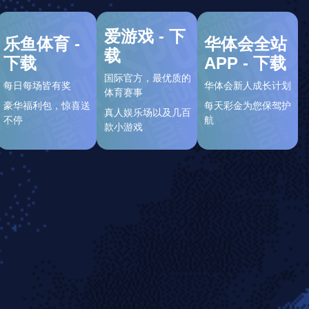
产品专区
公司动态
服务类型
加入
DB旗舰官方网站
推荐文章
足总杯精彩对决切尔西轻取那
不勒斯点球大战引发全场狂欢
2026-03-21