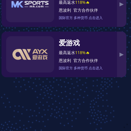
搜索
导航
介绍
DB旗舰