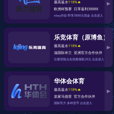
阿森纳大胜多特蒙德补
闻再起
2026-03-02
1
在最近的一场精彩对决中，阿森纳队以出色的表现
众的狂欢。这场胜利不仅让球迷们沉浸在喜悦之中
详细分析这一场比赛的精彩瞬间、比赛后的狂欢氛
我们将更深入地理解这场比赛的重要性及其对阿森
1、比赛精彩瞬间回顾
本场比赛开局阶段，阿森纳展现出了强烈的进攻欲
压，创造出多个得分机会。在第30分钟时，阿森纳