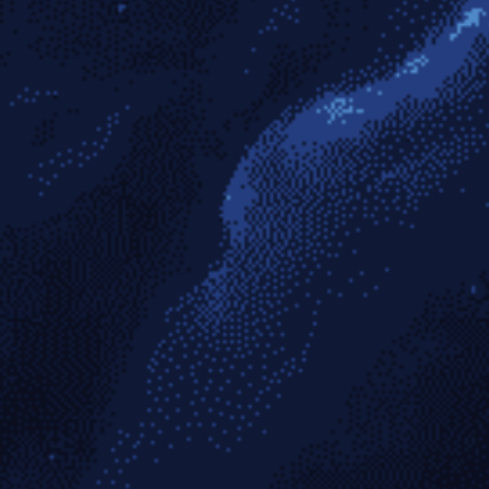
性，相信他们将在接下来的几个月内采取措施，以确保球队
更关系到未来的发展战略，因此值得期待。
同时，他们也面临着诸多挑战，包括如何保持当前良好状态
，需要全队上下共同努力，以确保每位成员都能发挥最佳水
俱乐部管理层智慧和能力的重要时刻。如果能够有效引入适
从而提升争冠希望。因此，高层管理人员需要提前布局，以