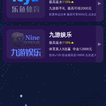
时进球引发全场狂欢转会传
分享
战胜了德国球队多特蒙德，比赛中的补时进球点燃了全场观
，也引发了关于球员转会的新一轮讨论。本文将从四个方面
围、转会传闻的起因以及未来展望。通过这些方面的探讨，
纳未来发展的影响。
望。在主场观众的助威声中，球队频频向多特蒙德的防线施
先锋凭借个人能力打破僵局，为球队首开纪录。这一进球不