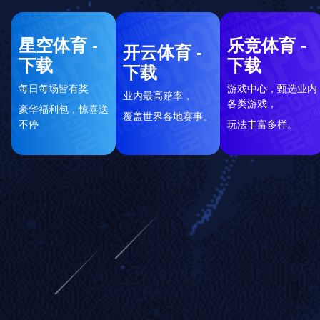
仅提升了全队士气，更是点燃了现场观众的热情。
随着比赛进入下半场，多特蒙德试图扳平比分，但阿
钟，阿森纳再下一城，将领先优势扩大到两球。面
时间里，他们依然不放弃努力，一度给阿森纳制造
就在所有人都以为比赛将结束于2-0的时候，在补
分锁定在3-0，全场沸腾。在这一刻，不仅是球员
2、赛后狂欢氛围
随着终 whistle 的吹响，无论是球员还是球迷
仅是一场胜利，更是在与竞争对手之间的一次心灵
和骄傲。
赛后的庆祝活动也是别具一格，全体球员在教练组
耀。他们高举双手，与千千万万名足球爱好者共同
身处其中的人都铭记于心。
除了现场氛围外，各大媒体也纷纷报道了这场盛大
时拍摄的视频和照片，使得这份快乐迅速传播开来
俱乐部在国际足坛上的形象。