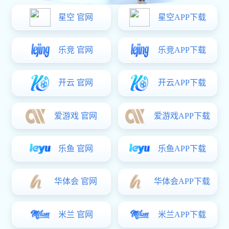
友谊赛惊现乌龙球曼城与国
米激战成平局引发热议
2026-03-09
1
分享
在最近一场备受关注的友谊赛中，英超豪门曼城与意甲劲旅
国际米兰的对决吸引了众多球迷的目光。比赛中出现了一记
精彩的乌龙球，最终两队以平局收场，引发了一系列热议。
这场比赛不仅是两支球队备战的新阶段，更是在新赛季前夕
的一次重要检验。通过分析本场比赛中的乌龙球、双方表
现、战术安排及赛后反响，可以更深入地理解这场友谊赛的
重要性以及对未来赛事的影响。