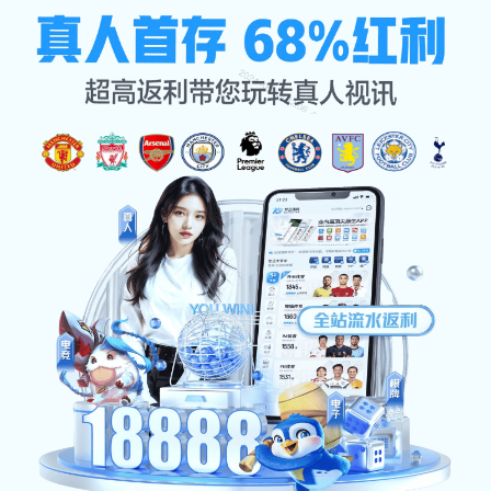
公司动态
首页
公司动态