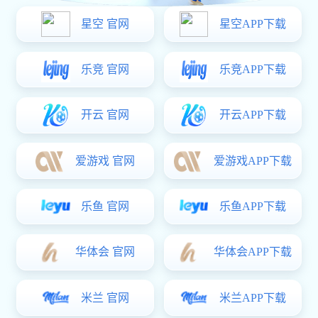
英超经典对决巴萨逆转曼联
点球大战引发全场狂欢
2026-03-12
1
分享
在足球的世界里，英超和西甲的对决总是备受瞩目，尤其是
巴萨和曼联之间的经典较量。本文将详细回顾一场令人难忘
的比赛，巴萨在这场比赛中逆转了曼联，并通过点球大战赢
得了胜利，引发全场狂欢。这场比赛不仅展现了两队球员的
高超技艺，更体现了足球所带来的激情与荣耀。接下来，将
从四个方面进行阐述，包括赛事背景、比赛过程、关键时刻
以及赛后反响，为读者呈现一幅生动的足球画卷。