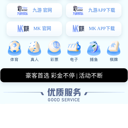
1、赛事背景与历史交锋
英超与西甲作为欧洲顶级联赛，其竞争激烈程度不言而喻。
巴萨与曼联之间的对抗更是历史悠久，两队曾多次在欧战中
相遇，每一次交锋都成为焦点。这种历史积淀使得他们之间
的每一场比赛都充满悬念，吸引了无数球迷关注。
回顾过去，这两支球队在各大赛事中的交锋让人难以忘怀。
从早期的欧冠决赛到后来的一系列友谊赛，每一次对话都为
双方增添了不少传奇色彩。特别是在2009年和2011年的欧冠
决赛中，巴萨均取得胜利，这也让曼联在心理上有些许压
力。
随着时间推移，这样的对抗愈加白热化。双方球队阵容不断
更新，年轻球员崭露头角，使得每次交手都有新的看点。而
此次再次相遇，无疑是双方证明自己的绝佳机会，也预示着
又一段传奇故事即将展开。
2、比赛过程跌宕起伏
这场激动人心的比赛开始于一个阴云密布的晚上，气氛紧