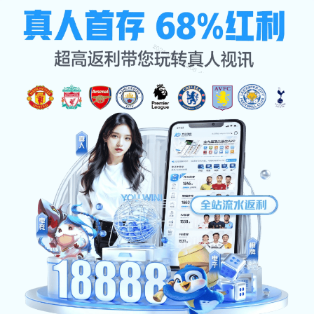
公司动态
首页
公司动态