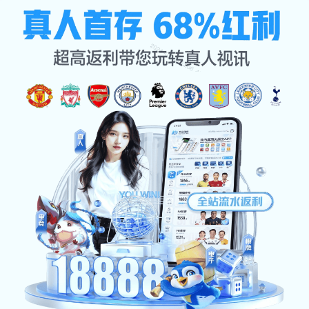
产品专区
首页
产品专区