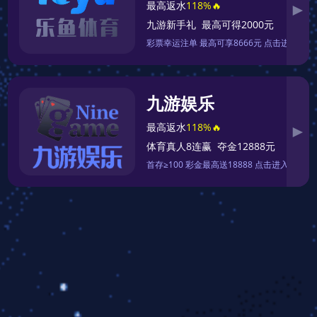
胜莱比锡红牌事件引发全场
分享
以一场酣畅淋漓的大胜展现了其强大的实力和团队协作能
牌事件引发了全场观众的热议与激情。比赛过程中，马竞表
。在激烈的对抗中，一名球员因犯规被红牌罚下，使得比赛
场精彩对决，包括马竞的战术安排、莱比锡的应对策略、红
现这场赛事的精彩瞬间。
布局。主教练西蒙尼在排兵布阵上显得极为大胆，他选择了