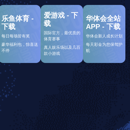
产品专区
公司动态
服务类型
加入
DB旗舰官方网站
推荐文章
足总杯精彩对决切尔西轻取那
不勒斯点球大战引发全场狂欢
2026-03-21