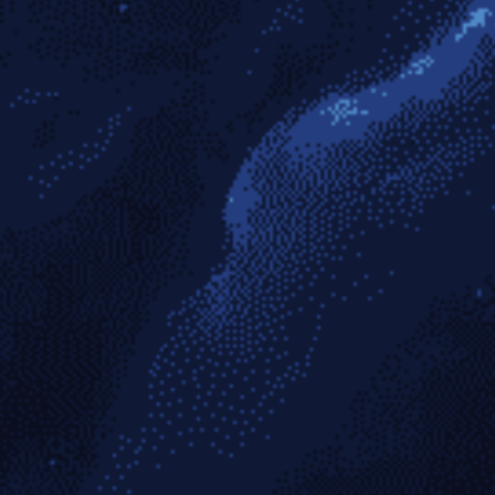
而莱比锡不得不回撤更多力量进行防守，被迫改变原有战术
引发了一波关于公正性和合理性的讨论，将赛事氛围推向高
讨论。许多人认为，这是一场体现出马德里竞技扎实基础和
以优秀表现赢得盛赞，同时也为其他球队树立了榜样。
反思的重要节点。在面对强敌时，他们需要更加注重细节处
应性也是未来需进一步研究的问题，以避免类似情况再次出
，每支球队都必须认真备战，以应对此类高水平竞争环境。
节都至关重要，无论是技战术层面还是精神层面，都需要不