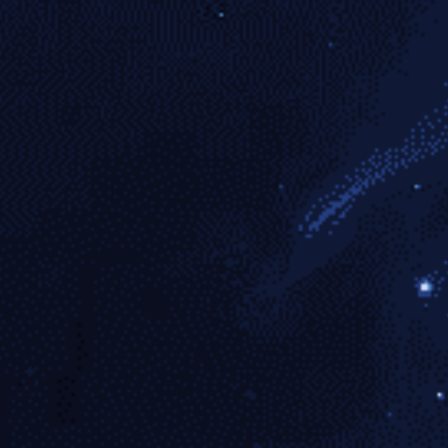
支持者认为，该名球员动作过大且带有恶意，应当
DB旗舰
给予黄牌警告即可。这起事件不仅影响了该
压力。