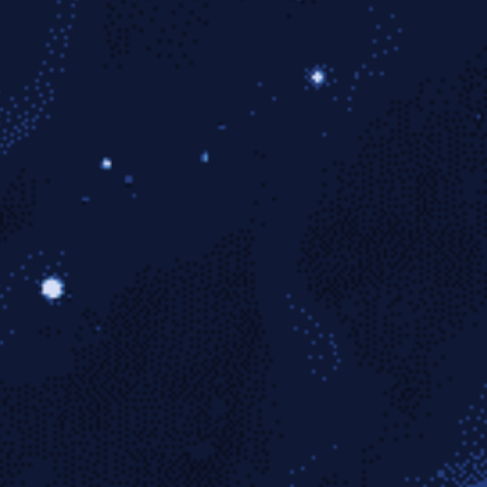
接受惩罚。而反对者则认为这一判罚过于严厉，可以考虑
名球员及其所在队伍，也让整支莱比锡队承受着更大的心理