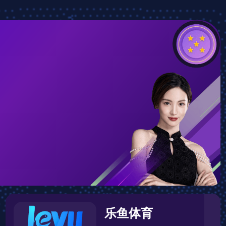
首页
介绍
DB旗舰
产品专区
公司动态
服务类型
产品专区
首页
产品专区