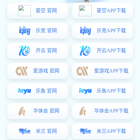
意甲冷门：本菲卡与皇马战
成平局乌龙球瞬间引发全场
热议
2026-01-25
1
分享
在近期的意甲联赛中，本菲卡与皇家马德里之间的对决引发
了广泛关注，最终双方以平局收场。这场比赛不仅展现了两
支球队的实力和战术安排，更因一记乌龙球而成为全场热议
的焦点。本文将从比赛过程、乌龙球影响、球迷反应和后续
分析四个方面深入探讨这场冷门赛事，让我们一起回顾这一
精彩瞬间所带来的深远影响。