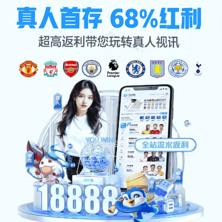
公司动态
首页
公司动态