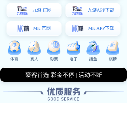
1、比赛过程回顾
本场比赛的开局阶段，莱比锡迅速进入状态，利用快速反击
和灵活的跑位，在上半场就取得了两球领先。前20分钟内，
他们通过一次犀利的进攻打开了局面，让皇马感受到了压
力。不过，这并没有让皇马失去信心，反而激发了他们更强
烈的斗志。
随着时间推移，皇马逐渐找到了自己的节奏。他们开始加强
控球，通过频繁传递寻找破绽。在上半场结束前不久，皇马
终于由明星球员打入一粒扳平比分的进球，为下半场的逆转
奠定了一定基础。
下半场伊始，面对莱比锡顽强的防守体系，皇马展开了猛烈
攻击。经过几轮高质量进攻后，他们成功实现逆转，将比分
改写为3比2。这一过程不仅让现场观众欢声雷动，也让整个
球队士气大增。
2、明星球员表现突出
在这场比赛中，最耀眼的无疑是取得帽子戏法的前锋。他在