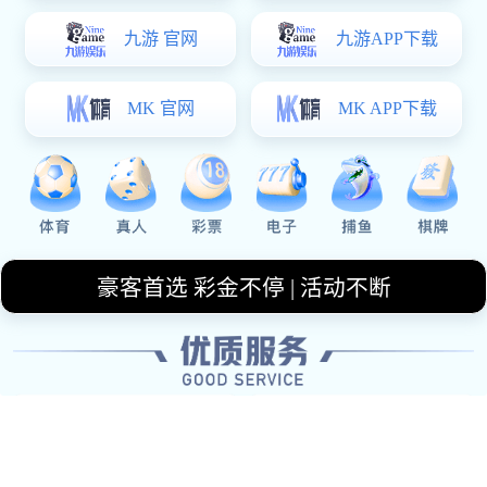
展望四个方面，对这场国王杯的精彩对决进行深入分析。
1、战术特点解析
本场比赛中，多特蒙德采取了相对积极的进攻阵型，通过高
位压迫来限制莱比锡的出球选择。他们在开局阶段便迅速展
开进攻，利用两翼快速推进，试图尽早打开局面。这种战术
安排使得莱比锡在防线上的压力倍增，导致他们频繁出现失
误。
此外，多特蒙德在中场位置上采用了三人组合，以确保控球
率和传递效率。这一策略让他们能够更好地控制节奏，在进
攻与防守之间灵活切换。特别是当球队处于反击状态时，中
场球员会迅速插上，从而形成多点突破，给莱比锡后防造成
威胁。
另一方面，莱比锡虽然尝试通过快速反击来扭转局势，但面
对多特蒙德密集的防守，他们显得手足无措。球队未能有效
利用边路空间，使得整体攻击力大打折扣。因此，在战术层