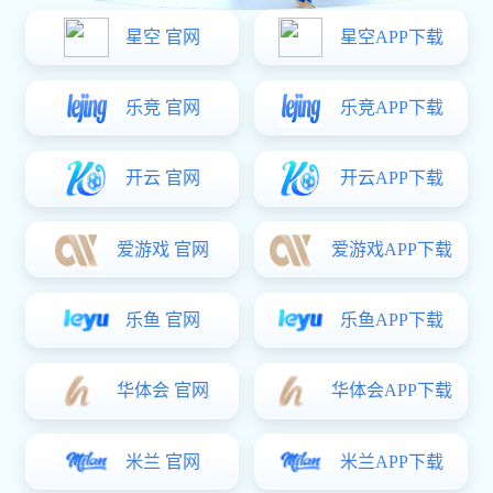
国王杯精彩对决多特蒙德大
胜莱比锡帽子戏法引爆全场
战术解析
2026-02-26
1
分享
在近期的德国国王杯比赛中，多特蒙德与莱比锡的对决可谓
是一场精彩绝伦的较量。最终，多特蒙德以显著优势战胜了
莱比锡，令人印象深刻的是，多特蒙德球员在比赛中上演了
帽子戏法，为球队带来了巨大助力。这场比赛不仅展现了多
特蒙德强大的进攻火力，更为观众呈现了一场战术上的精彩
博弈。本文将从战术特点、球员表现、比赛关键时刻和未来