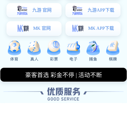
1、比赛整体表现分析
在这场德甲激战中，波尔图与阿森纳两支球队展现出了高水
平的竞技状态。双方在开局阶段就展开了猛烈的攻势，频繁
创造出得分机会。尤其是波尔图，他们凭借快速反击和灵活
的阵型，使得阿森纳防线屡屡告急。在上半场结束时，双方
均未能打破僵局，但气氛却异常紧张。
下半场开始后，波尔图逐渐找到了节奏，并在第60分钟时成
功取得领先。这一进球极大提振了他们的士气，而阿森纳则
面临着必须追平比分的压力。他们积极进行人员调整，希望
能扭转局势，但面对波尔图固若金汤的防守，收效甚微。
整场比赛过程中，两队在控球率和射门次数上不相上下，但
波尔图凭借更有效率的攻击策略最终获得了胜利。这也表
明，在关键时刻把握机会的重要性，以及团队配合对于取得
胜利所起到的重要作用。
2、关键球员精彩表现
本场比赛中，各队都有一些球员表现尤为突出。对于波尔图