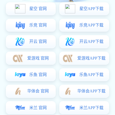
德甲激战波尔图险胜阿森纳
红牌事件引发全场热议
2026-02-27
1
分享
在最近的一场德甲比赛中，波尔图与阿森纳的对决引发了广
泛关注。最终，波尔图以微弱优势战胜了对手，这场比赛不
仅因为激烈的碰撞和精彩的进攻而备受瞩目，更因一桩红牌
事件成为全场热议的话题。本篇文章将从四个方面对此次比
赛进行详细分析，包括比赛的整体表现、关键球员的发挥、
红牌事件的影响以及未来展望。通过这些角度，我们可以更
全面地理解这场比赛的意义及其对两队今后的影响。